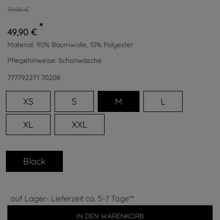
79,90 €
*
49,90 €
Material:
90% Baumwolle, 10% Polyester
Pflegehinweise:
Schonwäsche
777792271
70208
XS
S
M
L
XL
XXL
Black
auf Lager- Lieferzeit ca. 5-7 Tage**
IN DEN WARENKORB