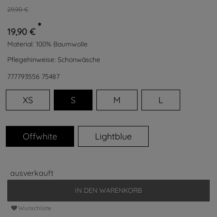
29,90 €
*
19,90 €
Material:
100% Baumwolle
Pflegehinweise:
Schonwäsche
777793556
75487
XS
S
M
L
Offwhite
Lightblue
ausverkauft
IN DEN WARENKORB
Wunschliste