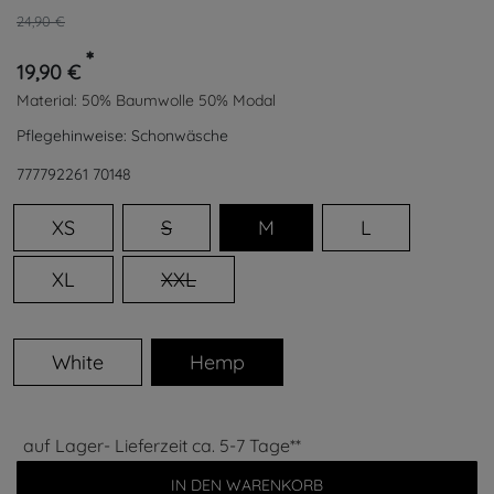
24,90 €
*
19,90 €
Material:
50% Baumwolle 50% Modal
Pflegehinweise:
Schonwäsche
777792261
70148
XS
S
M
L
XL
XXL
White
Hemp
auf Lager- Lieferzeit ca. 5-7 Tage**
IN DEN WARENKORB