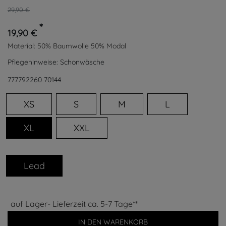
29,90 €
*
19,90 €
Material:
50% Baumwolle 50% Modal
Pflegehinweise:
Schonwäsche
777792260
70144
XS
S
M
L
XL
XXL
Lead
auf Lager- Lieferzeit ca. 5-7 Tage**
IN DEN WARENKORB