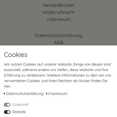
Versandkosten
Widerrufs­recht
Impressum
Daten­schutz­erklärung
AGB
Kontakt
Cookies
Retoure anmelden
Vertrag widerrufen
Wir nutzen Cookies auf unserer Website. Einige von diesen sind
essenziell, während andere uns helfen, diese Website und Ihre
Mein Konto (anmelden)
Erfahrung zu verbessern. Weitere Informationen zu den von uns
FAQ
verwendeten Cookies und Ihren Rechten als Nutzer finden Sie
hier:
FOLGT UNS
Daten­schutz­erklärung
Impressum
Essenziell
Statistik