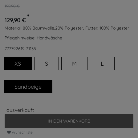
199,90 €
*
129,90 €
Material:
80% Baumwolle,20% Polyester, Futter: 100% Polyester
Pflegehinweise:
Handwäsche
777792619
71135
XS
S
M
L
Sandbeige
ausverkauft
IN DEN WARENKORB
Wunschliste