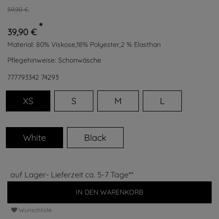
59,90 €
*
39,90 €
Material:
80% Viskose,18% Polyester,2 % Elasthan
Pflegehinweise:
Schonwäsche
777793342
74293
XS
S
M
L
White
Black
auf Lager- Lieferzeit ca. 5-7 Tage**
IN DEN WARENKORB
Wunschliste