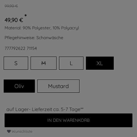
99,90 €
*
49,90 €
Material:
90% Polyester, 10% Polyacryl
Pflegehinweise:
Schonwäsche
777792622
71154
S
M
L
XL
Oliv
Mustard
auf Lager- Lieferzeit ca. 5-7 Tage**
IN DEN WARENKORB
Wunschliste