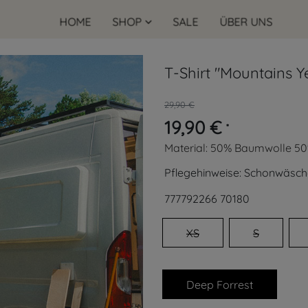
HOME
SHOP
SALE
ÜBER UNS
T-Shirt "Mountains Y
29,90 €
19,90 €
*
Material:
50% Baumwolle 50
Pflegehinweise:
Schonwäsch
777792266
70180
XS
S
Deep Forrest