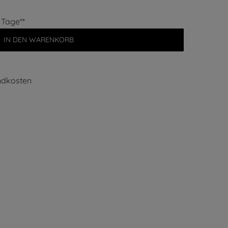
7 Tage**
IN DEN WARENKORB
ndkosten