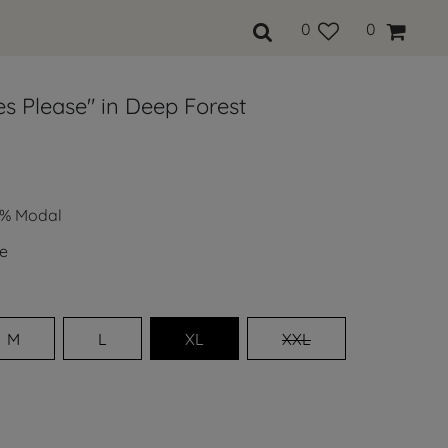
0
0
es Please" in Deep Forest
% Modal
e
M
L
XL
XXL