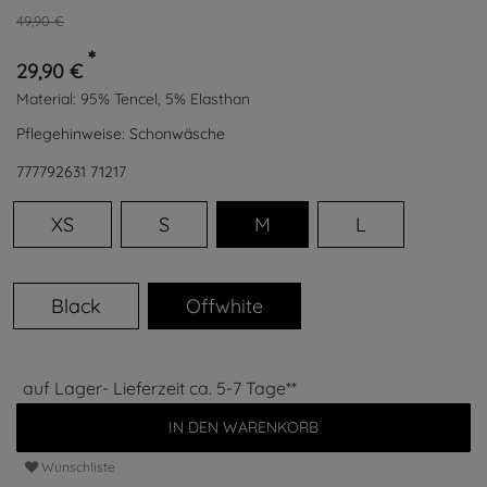
49,90 €
*
29,90 €
Material:
95% Tencel, 5% Elasthan
Pflegehinweise:
Schonwäsche
777792631
71217
XS
S
M
L
Black
Offwhite
auf Lager- Lieferzeit ca. 5-7 Tage**
IN DEN WARENKORB
Wunschliste