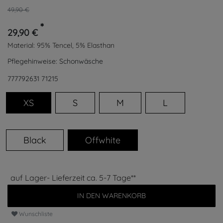
49,90 €
*
29,90 €
Material:
95% Tencel, 5% Elasthan
Pflegehinweise:
Schonwäsche
777792631
71215
XS
S
M
L
Black
Offwhite
auf Lager- Lieferzeit ca. 5-7 Tage**
IN DEN WARENKORB
Wunschliste