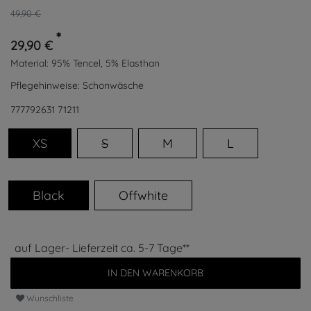
49,90 €
*
29,90 €
Material:
95% Tencel, 5% Elasthan
Pflegehinweise:
Schonwäsche
777792631
71211
XS
S
M
L
Black
Offwhite
auf Lager- Lieferzeit ca. 5-7 Tage**
IN DEN WARENKORB
Wunschliste