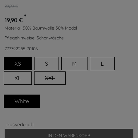
29,90 €
*
19,90 €
Material:
50% Baumwolle 50% Modal
Pflegehinweise:
Schonwäsche
777792255
70108
XS
S
M
L
XL
XXL
White
ausverkauft
IN DEN WARENKORB