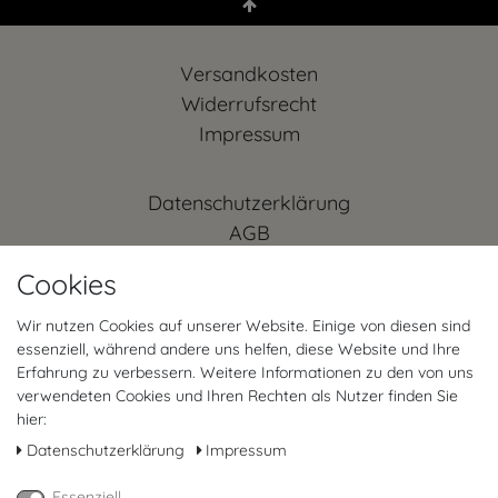
Versandkosten
Widerrufs­recht
Impressum
Daten­schutz­erklärung
AGB
Kontakt
Cookies
Retoure anmelden
Vertrag widerrufen
Wir nutzen Cookies auf unserer Website. Einige von diesen sind
essenziell, während andere uns helfen, diese Website und Ihre
Mein Konto (anmelden)
Erfahrung zu verbessern. Weitere Informationen zu den von uns
FAQ
verwendeten Cookies und Ihren Rechten als Nutzer finden Sie
hier:
FOLGT UNS
Daten­schutz­erklärung
Impressum
Essenziell