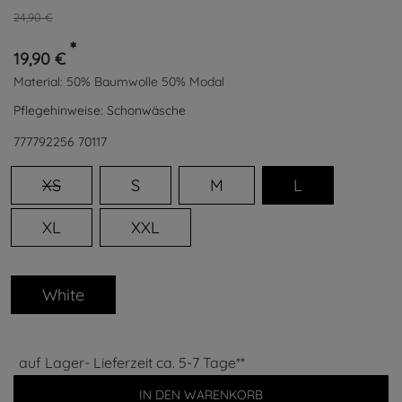
24,90 €
*
19,90 €
Material:
50% Baumwolle 50% Modal
Pflegehinweise:
Schonwäsche
777792256
70117
XS
S
M
L
XL
XXL
White
auf Lager- Lieferzeit ca. 5-7 Tage**
IN DEN WARENKORB