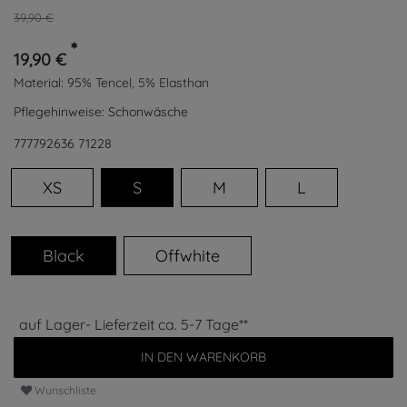
39,90 €
*
19,90 €
Material:
95% Tencel, 5% Elasthan
Pflegehinweise:
Schonwäsche
777792636
71228
XS
S
M
L
Black
Offwhite
auf Lager- Lieferzeit ca. 5-7 Tage**
IN DEN WARENKORB
Wunschliste