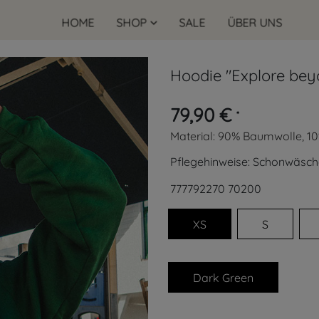
HOME
SHOP
SALE
ÜBER UNS
Hoodie "Explore bey
79,90 €
*
Material:
90% Baumwolle, 10
Pflegehinweise:
Schonwäsch
777792270
70200
XS
S
Dark Green