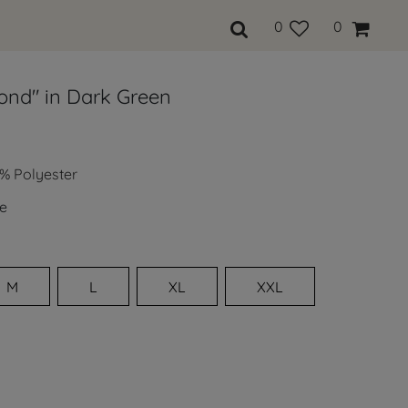
0
0
ond" in Dark Green
% Polyester
e
M
L
XL
XXL