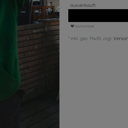
ausverkauft
Wunschliste
* inkl. ges. MwSt. zzgl.
Versa