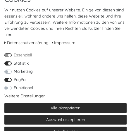
Retoure anmelden
Vertrag widerrufen
Wir nutzen Cookies auf unserer Website. Einige von diesen sind
essenziell, während andere uns helfen, diese Website und Ihre
Mein Konto (anmelden)
Erfahrung zu verbessern. Weitere Informationen zu den von uns
FAQ
verwendeten Cookies und Ihren Rechten als Nutzer finden Sie
hier:
FOLGT UNS
Daten­schutz­erklärung
Impressum
Essenziell
Statistik
Marketing
PayPal
Funktional
* Alle Preise inkl. ges. MwSt. zzgl.
Versandkosten
, wenn nicht anders beschrieben
Weitere Einstellungen
** gilt für Lieferungen innerhalb Deutschlands, Lieferzeiten für andere Länder entnehmen
Sie bitte der Schaltfläche mit den Versandinformationen.
© Copyright 2026 Cyroline Textil GmbH. Alle Rechte vorbehalten.
Alle akzeptieren
Auswahl akzeptieren