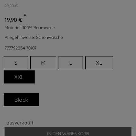
29,90 €
*
19,90 €
Material:
100% Baumwolle
Pflegehinweise:
Schonwäsche
777792254
70107
S
M
L
XL
XXL
Black
ausverkauft
IN DEN WARENKORB