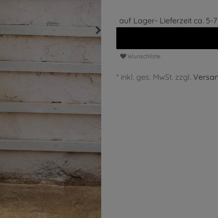
auf Lager- Lieferzeit ca. 5-
Wunschliste
* inkl. ges. MwSt. zzgl.
Versa