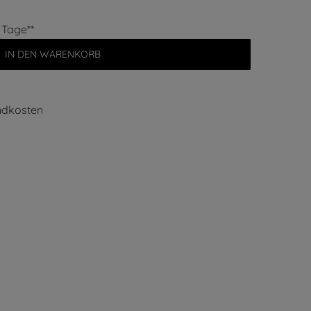
7 Tage**
IN DEN WARENKORB
ndkosten