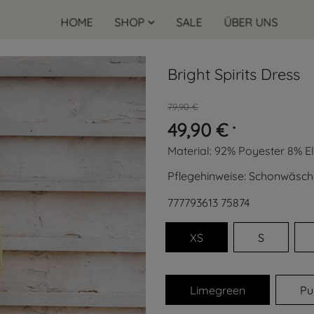
HOME
SHOP
SALE
ÜBER UNS
Bright Spirits Dress
79,90 €
49,90 €
*
Material:
92% Poyester 8% E
Pflegehinweise:
Schonwäsch
777793613
75874
XS
S
Limegreen
Pu