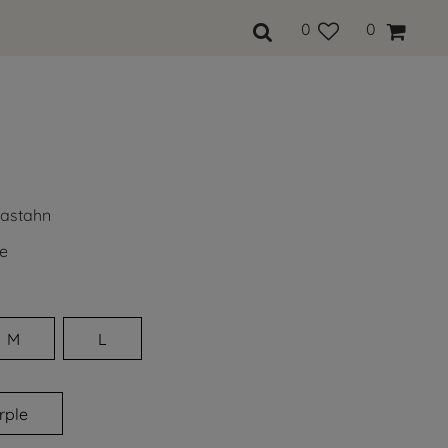
0
0
lastahn
e
M
L
rple