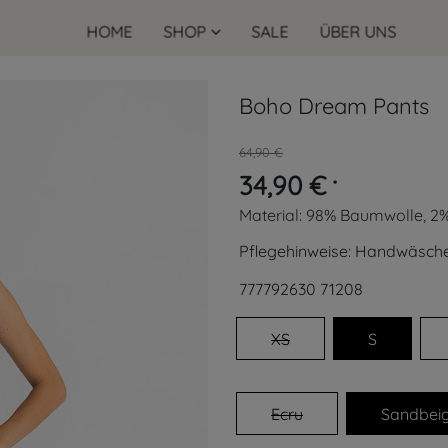
HOME
SHOP
SALE
ÜBER UNS
Boho Dream Pants
64,90 €
34,90 €
*
Material:
98% Baumwolle, 2%
Pflegehinweise:
Handwäsch
777792630
71208
XS
S
Ecru
Sandbei