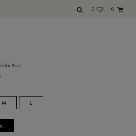
0
0
 Elasthan
e
M
L
ge