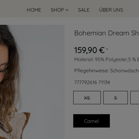
HOME
SHOP
SALE
ÜBER UNS
Bohemian Dream Sh
159,90 €
*
Material:
95% Polyester,5 %
Pflegehinweise:
Schonwäsch
777792616
71134
XS
S
Camel