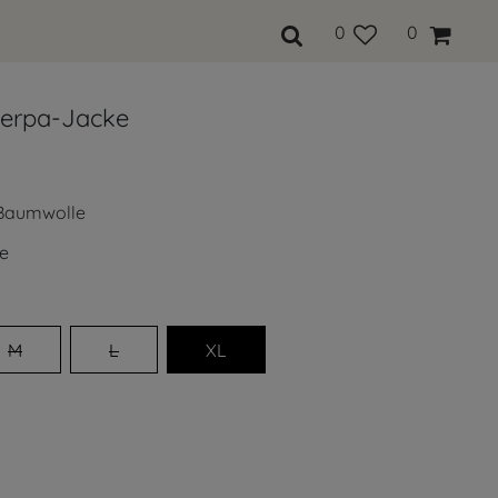
0
0
erpa-Jacke
 Baumwolle
e
M
L
XL