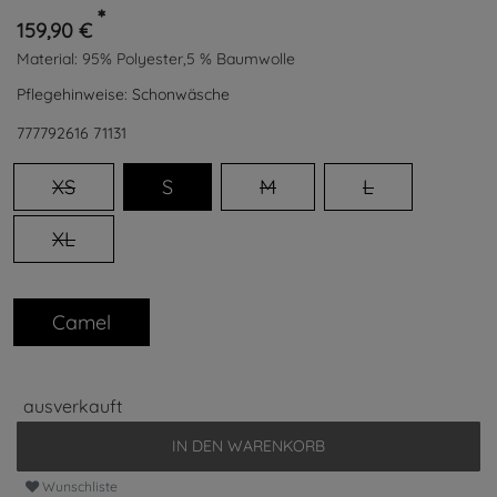
*
159,90 €
Material:
95% Polyester,5 % Baumwolle
Pflegehinweise:
Schonwäsche
777792616
71131
XS
S
M
L
XL
Camel
ausverkauft
IN DEN WARENKORB
Wunschliste