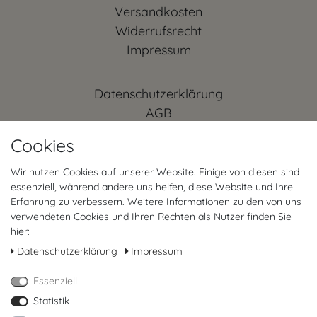
Versandkosten
Widerrufs­recht
Impressum
Daten­schutz­erklärung
AGB
Kontakt
Cookies
Retoure anmelden
Vertrag widerrufen
Wir nutzen Cookies auf unserer Website. Einige von diesen sind
essenziell, während andere uns helfen, diese Website und Ihre
Mein Konto (anmelden)
Erfahrung zu verbessern. Weitere Informationen zu den von uns
FAQ
verwendeten Cookies und Ihren Rechten als Nutzer finden Sie
hier:
FOLGT UNS
Daten­schutz­erklärung
Impressum
Essenziell
Statistik